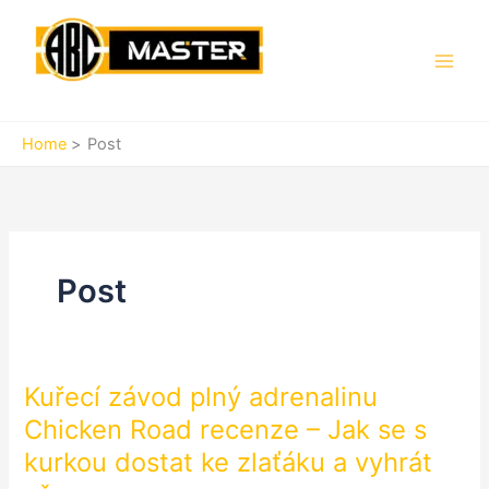
Skip
to
content
Home
Post
Post
Kuřecí závod plný adrenalinu
Kuřecí
závod
Chicken Road recenze – Jak se s
plný
kurkou dostat ke zlaťáku a vyhrát
adrenalinu