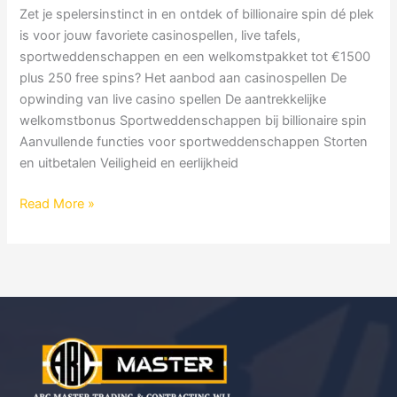
Zet je spelersinstinct in en ontdek of billionaire spin dé plek
of
is voor jouw favoriete casinospellen, live tafels,
billionaire
sportweddenschappen en een welkomstpakket tot €1500
spin
plus 250 free spins? Het aanbod aan casinospellen De
dé
opwinding van live casino spellen De aantrekkelijke
plek
welkomstbonus Sportweddenschappen bij billionaire spin
is
Aanvullende functies voor sportweddenschappen Storten
voor
en uitbetalen Veiligheid en eerlijkheid
jouw
favoriete
Read More »
casinospellen