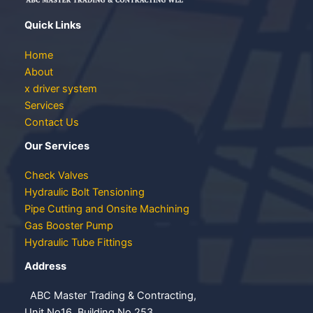
Quick Links
Home
About
x driver system
Services
Contact Us
Our Services
Check Valves
Hydraulic Bolt Tensioning
Pipe Cutting and Onsite Machining
Gas Booster Pump
Hydraulic Tube Fittings
Address
ABC Master Trading & Contracting,
Unit No16, Building No 253,